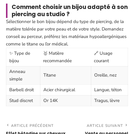
Comment choisir un bijou adapté à son
piercing au studio ?
Sélectionner le bon bijou dépend du type de piercing, de la
matière tolérée par votre peau et de votre style. Demandez
conseil au perceur, préférez les matériaux hypoallergéniques
comme le titane ou l’or médical.
✨ Type de
🥇 Matière
🔗 Usage
bijou
recommandée
courant
Anneau
Titane
Oreille, nez
simple
Barbell droit
Acier chirurgical
Langue, téton
Stud discret
Or 14K
Tragus, lèvre
ARTICLE PRÉCÉDENT
ARTICLE SUIVANT
Effet bétadine sur cheveux
Vente au personnel