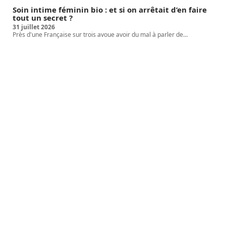
Soin intime féminin bio : et si on arrêtait d’en faire
tout un secret ?
31 juillet 2026
Près d'une Française sur trois avoue avoir du mal à parler de
…
Article favori
COSMÉTIQUE
5 façons d’améliorer
l’apparence de sa poitrine