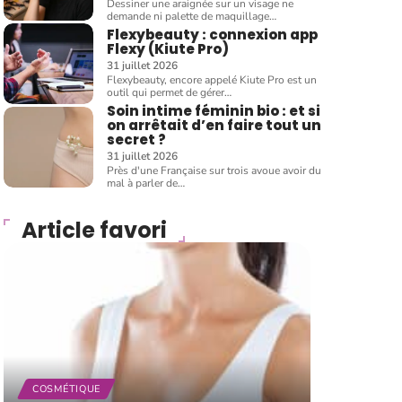
Dessiner une araignée sur un visage ne
demande ni palette de maquillage
…
Flexybeauty : connexion app
Flexy (Kiute Pro)
31 juillet 2026
Flexybeauty, encore appelé Kiute Pro est un
outil qui permet de gérer
…
Soin intime féminin bio : et si
on arrêtait d’en faire tout un
secret ?
31 juillet 2026
Près d'une Française sur trois avoue avoir du
mal à parler de
…
Article favori
COSMÉTIQUE