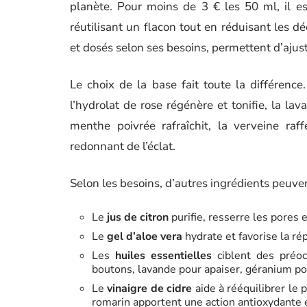
planète. Pour moins de 3 € les 50 ml, il es
réutilisant un flacon tout en réduisant les d
et dosés selon ses besoins, permettent d’ajus
Le choix de la base fait toute la différence
l’hydrolat de rose régénère et tonifie, la lav
menthe poivrée rafraîchit, la verveine raf
redonnant de l’éclat.
Selon les besoins, d’autres ingrédients peuvent
Le
jus de citron
purifie, resserre les pores e
Le
gel d’aloe vera
hydrate et favorise la rép
Les
huiles essentielles
ciblent des préocc
boutons, lavande pour apaiser, géranium pou
Le
vinaigre de cidre
aide à rééquilibrer le p
romarin apportent une action antioxydante e