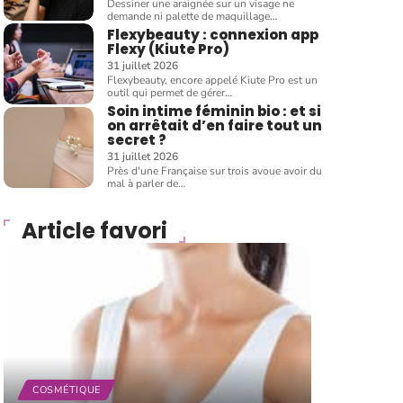
Dessiner une araignée sur un visage ne
demande ni palette de maquillage
…
Flexybeauty : connexion app
Flexy (Kiute Pro)
31 juillet 2026
Flexybeauty, encore appelé Kiute Pro est un
outil qui permet de gérer
…
Soin intime féminin bio : et si
on arrêtait d’en faire tout un
secret ?
31 juillet 2026
Près d'une Française sur trois avoue avoir du
mal à parler de
…
Article favori
COSMÉTIQUE