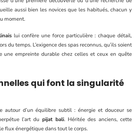
gisse d’une première découverte ou d’une recherche de
ueille aussi bien les novices que les habitués, chacun y
 du moment.
inais
lui confère une force particulière : chaque détail,
rs du temps. L’exigence des spas reconnus, qu’ils soient
isse une empreinte durable chez celles et ceux en quête
nelles qui font la singularité
le autour d’un équilibre subtil : énergie et douceur se
 perpétue l’art du
pijat bali
. Héritée des anciens, cette
le flux énergétique dans tout le corps.