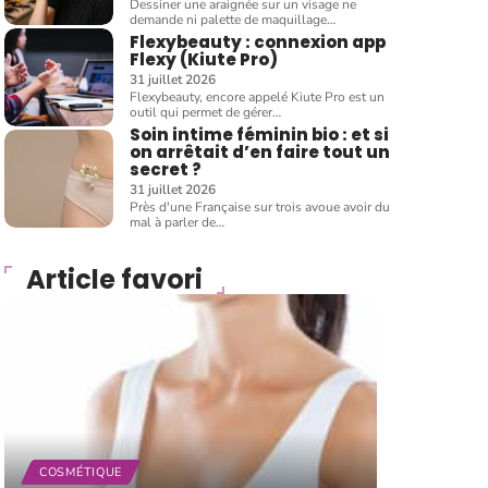
Dessiner une araignée sur un visage ne
demande ni palette de maquillage
…
Flexybeauty : connexion app
Flexy (Kiute Pro)
31 juillet 2026
Flexybeauty, encore appelé Kiute Pro est un
outil qui permet de gérer
…
Soin intime féminin bio : et si
on arrêtait d’en faire tout un
secret ?
31 juillet 2026
Près d'une Française sur trois avoue avoir du
mal à parler de
…
Article favori
COSMÉTIQUE