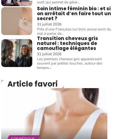
outil qui permet de gérer
…
Soin intime féminin bio : et si
on arrêtait d’en faire tout un
secret ?
31 juillet 2026
Près d'une Française sur trois avoue avoir du
mal à parler de
…
Transition cheveux gris
naturel : techniques de
camouflage élégantes
31 juillet 2026
Les premiers cheveux gris apparaissent
souvent par petites touches, autour des
tempes
…
Article favori
COSMÉTIQUE