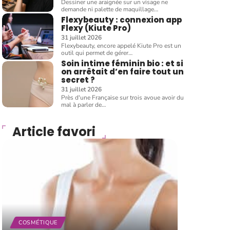
Dessiner une araignée sur un visage ne
demande ni palette de maquillage
…
Flexybeauty : connexion app
Flexy (Kiute Pro)
31 juillet 2026
Flexybeauty, encore appelé Kiute Pro est un
outil qui permet de gérer
…
Soin intime féminin bio : et si
on arrêtait d’en faire tout un
secret ?
31 juillet 2026
Près d'une Française sur trois avoue avoir du
mal à parler de
…
Article favori
COSMÉTIQUE